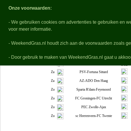
Weeken
Onze voorwaarden:
- We gebruiken cookies om advertenties te gebruiken en we
voor meer informatie.
Nabeschouwingen
Voo
Voorbeschouwingen van alle wedstrijden op het ered
- WeekendGras.nl houdt zich aan de voorwaarden zoals ge
zaterdag 08-08 t/m zondag 09-08
Za
NEC-Telstar
- Door gebruik te maken van WeekendGras.nl gaat u akkoo
Za
Go Ahead Eagles-Willem II
Za
PSV-Fortuna Sittard
Za
AZ-ADO Den Haag
Zo
Sparta R'dam-Feyenoord
Zo
FC Groningen-FC Utrecht
Zo
PEC Zwolle-Ajax
Zo
sc Heerenveen-FC Twente