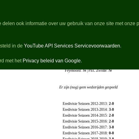
dGras.nl
 delen ook informatie over uw gebruik van onze site met onze p
rbeschouwingen
Stand & Topscorers
ivisie programma van het komende voetbalweekend
steld in de
YouTube API Services Servicevoorwaarden
.
Zaterdag 23 Januari 2027 00:00 - De Kuip Rotterdam
Feyenoord
-
PEC Zwol
rd met het
Privacy beleid van Google
.
Positie op de ranglijst
Feyenoord:
?e
| PEC Zwolle:
?e
Vorm - Resultaten afgelopen maand
Er zijn (nog) geen wedstrijden gespeeld
Historische uitslagen eredivisie
Eredivisie Seizoen 2012-2013:
2-0
Eredivisie Seizoen 2013-2014:
3-0
Eredivisie Seizoen 2014-2015:
2-0
Eredivisie Seizoen 2015-2016:
2-0
Eredivisie Seizoen 2016-2017:
3-0
Eredivisie Seizoen 2017-2018:
0-0