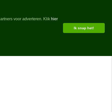
artners voor adverteren. Klik
hier
Ik snap het!
le