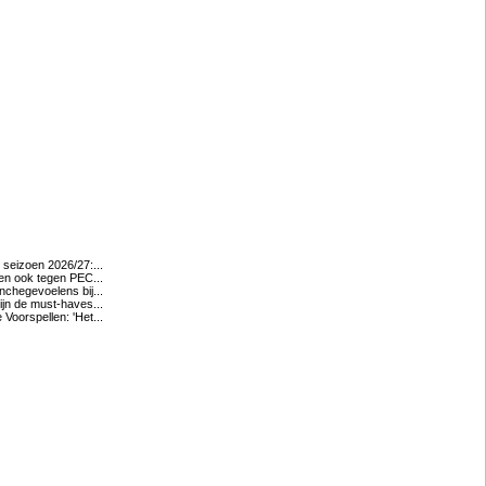
 seizoen 2026/27:...
gen ook tegen PEC...
anchegevoelens bij...
 zijn de must-haves...
 Voorspellen: 'Het...