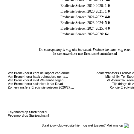
Eredivisie Seizoen 2018-2019:
3-0
Eredivisie Seizoen 2019-2020:
1-0
Eredivisie Seizoen 2020-2021:
1-0
Eredivisie Seizoen 2021-2022:
4-0
Eredivisie Seizoen 2023-2024:
5-0
Eredivisie Seizoen 2024-2025:
4-0
Eredivisie Seizoen 2025-2026:
6-1
Voorspelling en Toto
De voorspelling is nog niet berekend. Probeer het later nog eens.
In samenwerking met
EredivisieStatistieken.nl
Clubnieuws
Van Bronckhorst kent de impact van online...
Zomertransfers Eredivisie
Van Bronckhorst haalt schouders op na...
Míchel lijkt Ter Ste
Van Bronckhorst mist Watanabe tegen...
VI Vooruitblik: rev
Van Bronckhorst sluit niet uit dat Read...
Tijd dringt: dit
Zomertransfers Eredivisie seizoen 2026/27:...
Rondje Eredivisie
Clubpartners
Feyenoord op Startkabel.nl
Feyenoord op Startpagina.nl
Staat jouw clubwebsite hier nog niet tussen? Mail ons op