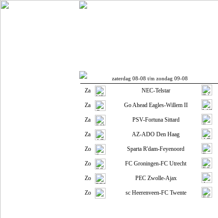
Weeken
Nabeschouwingen
Voo
Voorbeschouwingen van alle wedstrijden op het ered
zaterdag 08-08 t/m zondag 09-08
Za
NEC-Telstar
Za
Go Ahead Eagles-Willem II
Za
PSV-Fortuna Sittard
Za
AZ-ADO Den Haag
Zo
Sparta R'dam-Feyenoord
Zo
FC Groningen-FC Utrecht
Zo
PEC Zwolle-Ajax
Zo
sc Heerenveen-FC Twente