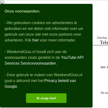
WeekendGra
Onze voorwaarden:
- We gebruiken cookies om advertenties te
Nabeschouwingen
Voorbeschouwingen
gebruiken en we delen ook informatie over uw
Voorbeschouwingen van alle wedstrijden op het eredivisie programma van het kome
gebruik van onze site met onze partners voor
Zaterdag 
zondag 09-08 t/m zondag 09-08
adverteren. Klik
hier
voor meer informatie.
Tels
Zo
Sparta R'dam-Feyenoord
Positie op de ranglijst
- WeekendGras.nl houdt zich aan de
Zo
FC Groningen-FC Utrecht
voorwaarden zoals gesteld in de
YouTube API
Zo
PEC Zwolle-Ajax
Vorm - Resultaten afgelo
Services Servicevoorwaarden
.
Zo
sc Heerenveen-FC Twente
08-08
NEC-
- Door gebruik te maken van WeekendGras.nl
Historische uitslagen erediv
gaat u akkoord met het
Privacy beleid van
Google
.
Voorspelling en Toto
De voo
Ik snap het!
Clubnieuws