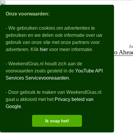
WeekendGra
Onze voorwaarden:
- We gebruiken cookies om advertenties te
Nabeschouwingen
Voorbeschouwingen
gebruiken en we delen ook informatie over uw
Voorbeschouwingen van alle wedstrijden op het eredivisie programma van het kome
gebruik van onze site met onze partners voor
Za
vrijdag 07-08 t/m zondag 09-08
adverteren. Klik
hier
voor meer informatie.
Go Ahead
Vr
SC Cambuur-Excelsior
Positie op de ranglijst
- WeekendGras.nl houdt zich aan de
Za
NEC-Telstar
voorwaarden zoals gesteld in de
YouTube API
Za
Go Ahead Eagles-Willem II
Vorm - Resultaten afgelo
Services Servicevoorwaarden
.
Za
PSV-Fortuna Sittard
Za
AZ-ADO Den Haag
- Door gebruik te maken van WeekendGras.nl
Historische uitslagen erediv
gaat u akkoord met het
Privacy beleid van
Zo
Sparta R'dam-Feyenoord
Google
.
Zo
FC Groningen-FC Utrecht
Zo
PEC Zwolle-Ajax
Ik snap het!
Zo
sc Heerenveen-FC Twente