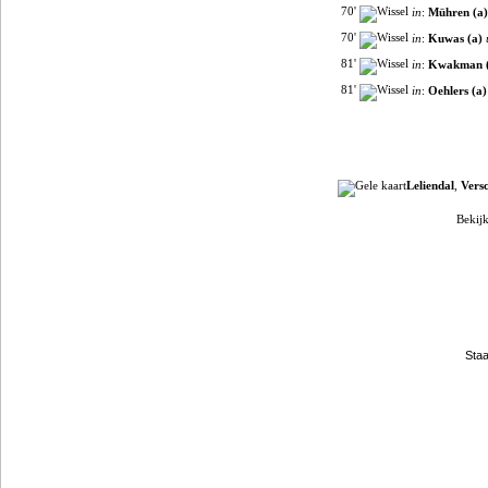
70'
in
:
Mühren (a)
70'
in
:
Kuwas (a)
81'
in
:
Kwakman 
81'
in
:
Oehlers (a)
Leliendal
,
Vers
Bekijk
Filmpjes van YouTube
Clubpartners
Staa
Gokje wagen?