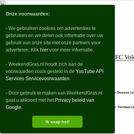
WeekendGra
Onze voorwaarden:
- We gebruiken cookies om advertenties te
Nabeschouwingen
Voorbeschouwingen
gebruiken en we delen ook informatie over uw
Alle eredivisie samenvattingen, uitslagen, details en filmpjes van de gespeelde wedstri
gebruik van onze site met onze partners voor
vrijdag 07-08
adverteren. Klik
hier
voor meer informatie.
SC Cambuur-Excelsior
0-4
FC Vol
- WeekendGras.nl houdt zich aan de
+ Opstellingen
voorwaarden zoals gesteld in de
YouTube API
+ Debutanten
Services Servicevoorwaarden
.
- Wedstrijdverloop
- Door gebruik te maken van WeekendGras.nl
2'
Descotte (a
gaat u akkoord met het
Privacy beleid van
Google
.
61'
in
:
Veerman (a
Ik snap het!