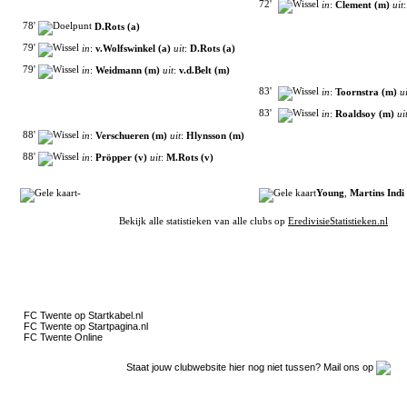
72'
in
:
Clement (m)
uit
78'
D.Rots (a)
79'
in
:
v.Wolfswinkel (a)
uit
:
D.Rots (a)
79'
in
:
Weidmann (m)
uit
:
v.d.Belt (m)
83'
in
:
Toornstra (m)
ui
83'
in
:
Roaldsoy (m)
ui
88'
in
:
Verschueren (m)
uit
:
Hlynsson (m)
88'
in
:
Pröpper (v)
uit
:
M.Rots (v)
-
Young
,
Martins Indi
Bekijk alle statistieken van alle clubs op
EredivisieStatistieken.nl
Filmpjes van YouTube
Clubpartners
FC Twente op Startkabel.nl
FC Twente op Startpagina.nl
FC Twente Online
Staat jouw clubwebsite hier nog niet tussen? Mail ons op
Gokje wagen?