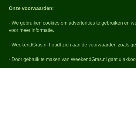
Weeken
Onze voorwaarden:
- We gebruiken cookies om advertenties te gebruiken en we
voor meer informatie.
Nabeschouwingen
Voo
Alle eredivisie samenvattingen, uitslagen, details en f
- WeekendGras.nl houdt zich aan de voorwaarden zoals ge
- Door gebruik te maken van WeekendGras.nl gaat u akkoo