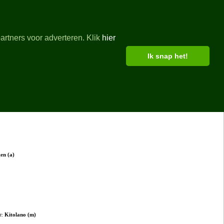
artners voor adverteren. Klik
hier
Ik snap het!
dam
en (a)
t
:
Kitolano (m)