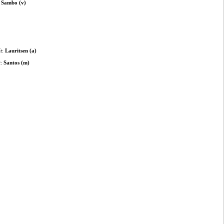
:
Sambo (v)
t
:
Lauritsen (a)
t
:
Santos (m)