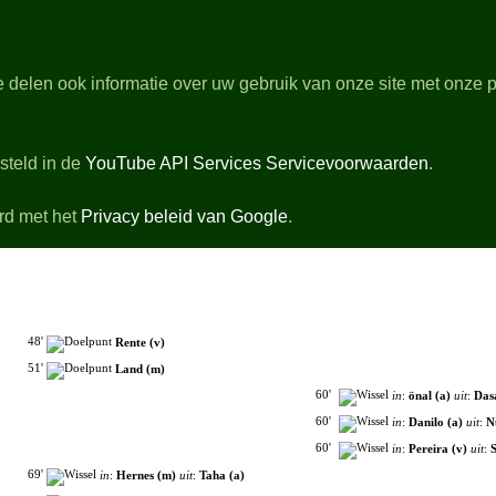
dGras.nl
 delen ook informatie over uw gebruik van onze site met onze p
rbeschouwingen
Stand & Topscorers
ilmpjes van de gespeelde wedstrijden
steld in de
YouTube API Services Servicevoorwaarden
.
Zondag 10 Mei 2026 16:45 - De Euroborg Groningen
Scheidsrechter Bos - 0 Toeschouwers
FC Groningen
2-1
NEC
rd met het
Privacy beleid van Google
.
+ Opstellingen
+ Debutanten
- Wedstrijdverloop
48'
Rente (v)
51'
Land (m)
60'
in
:
önal (a)
uit
:
Das
60'
in
:
Danilo (a)
uit
:
N
60'
in
:
Pereira (v)
uit
:
S
69'
in
:
Hernes (m)
uit
:
Taha (a)