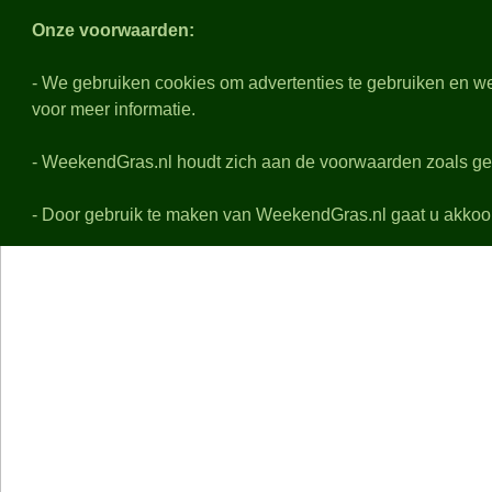
Weeken
Onze voorwaarden:
- We gebruiken cookies om advertenties te gebruiken en we
voor meer informatie.
Nabeschouwingen
Voo
Alle eredivisie samenvattingen, uitslagen, details en f
- WeekendGras.nl houdt zich aan de voorwaarden zoals ge
De playoffs worden niet behandeld
- Door gebruik te maken van WeekendGras.nl gaat u akkoo