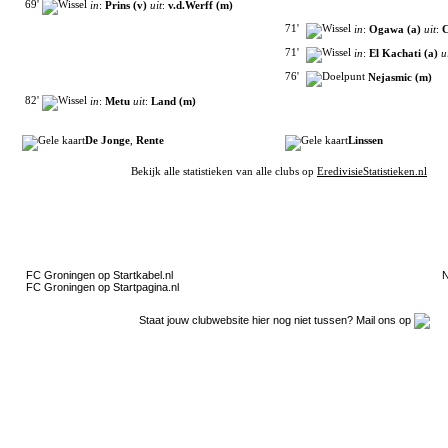
69'
in
:
Prins (v)
uit
:
v.d.Werff (m)
71'
in
:
Ogawa (a)
uit
:
C
71'
in
:
El Kachati (a)
u
76'
Nejasmic (m)
82'
in
:
Metu
uit
:
Land (m)
De Jonge
,
Rente
Linssen
Bekijk alle statistieken van alle clubs op
EredivisieStatistieken.nl
Filmpjes van YouTube
Clubpartners
FC Groningen op Startkabel.nl
N
FC Groningen op Startpagina.nl
Staat jouw clubwebsite hier nog niet tussen? Mail ons op
Gokje wagen?