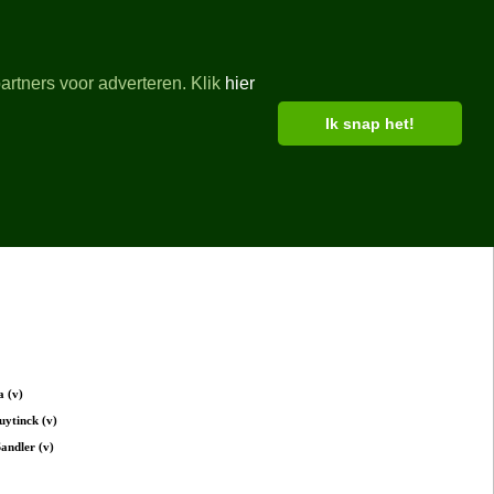
artners voor adverteren. Klik
hier
Ik snap het!
a (v)
uytinck (v)
andler (v)