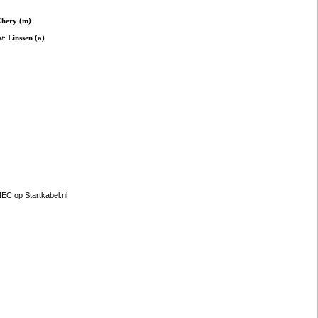
hery (m)
it
:
Linssen (a)
EC op Startkabel.nl