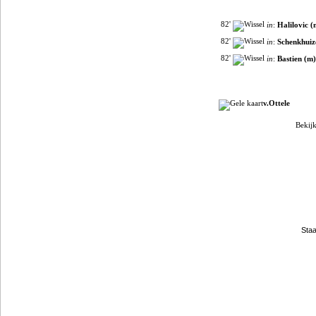
82'
in
:
Halilovic (
82'
in
:
Schenkhuiz
82'
in
:
Bastien (m)
v.Ottele
Bekijk
Filmpjes van YouTube
Clubpartners
Staa
Gokje wagen?