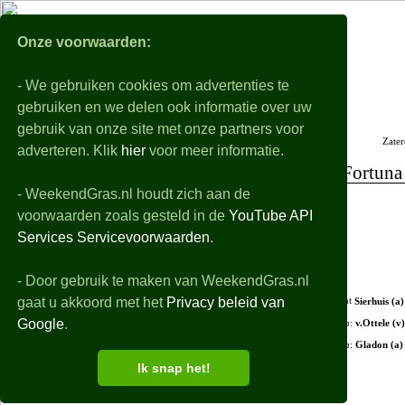
WeekendGra
Onze voorwaarden:
- We gebruiken cookies om advertenties te
Nabeschouwingen
Voorbeschouwingen
gebruiken en we delen ook informatie over uw
Alle eredivisie samenvattingen, uitslagen, details en filmpjes van de gespeelde wedstri
gebruik van onze site met onze partners voor
Zater
adverteren. Klik
hier
voor meer informatie.
Fortuna 
- WeekendGras.nl houdt zich aan de
+ Opstellingen
voorwaarden zoals gesteld in de
YouTube API
+ Debutanten
Services Servicevoorwaarden
.
- Wedstrijdverloop
- Door gebruik te maken van WeekendGras.nl
gaat u akkoord met het
Privacy beleid van
12'
Sierhuis (a)
Google
.
46'
in
:
v.Ottele (v)
70'
in
:
Gladon (a)
Ik snap het!