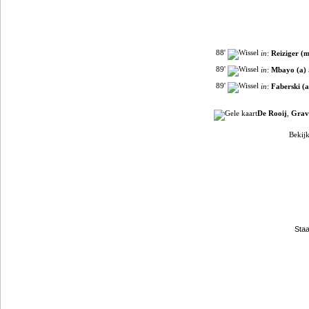
88'
in
:
Reiziger (m
89'
in
:
Mbayo (a)
89'
in
:
Faberski (a
De Rooij
,
Grav
Bekijk
Filmpjes van YouTube
Clubpartners
Staa
Gokje wagen?