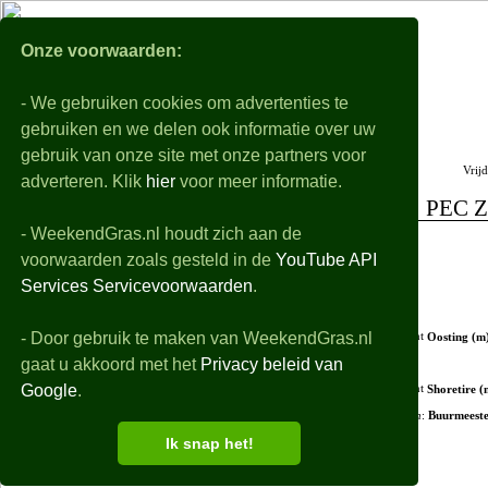
WeekendGra
Onze voorwaarden:
- We gebruiken cookies om advertenties te
Nabeschouwingen
Voorbeschouwingen
gebruiken en we delen ook informatie over uw
Alle eredivisie samenvattingen, uitslagen, details en filmpjes van de gespeelde wedstri
gebruik van onze site met onze partners voor
Vrij
adverteren. Klik
hier
voor meer informatie.
PEC Z
- WeekendGras.nl houdt zich aan de
+ Opstellingen
voorwaarden zoals gesteld in de
YouTube API
+ Debutanten
Services Servicevoorwaarden
.
- Wedstrijdverloop
- Door gebruik te maken van WeekendGras.nl
28'
Oosting (m
gaat u akkoord met het
Privacy beleid van
Google
.
40'
Shoretire (
67'
in
:
Buurmeeste
Ik snap het!