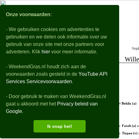
WeekendGra
Onze voorwaarden:
- We gebruiken cookies om advertenties te
The monday after
Voorbeschouwingen
gebruiken en we delen ook informatie over uw
Alle eredivisie samenvattingen, uitslagen, details en filmpjes van de gespeelde wedstri
gebruik van onze site met onze partners voor
Vrij
vrijdag 07-08 t/m zondag 09-08
adverteren. Klik
hier
voor meer informatie.
SC Cambuur-Excelsior
0-4
Wille
- WeekendGras.nl houdt zich aan de
NEC-Telstar
1-2
+ Opstellingen
voorwaarden zoals gesteld in de
YouTube API
Go Ahead Eagles-Willem II
4-1
+ Debutanten
Services Servicevoorwaarden
.
PSV-Fortuna Sittard
2-2
- Wedstrijdverloop
AZ-ADO Den Haag
2-0
- Door gebruik te maken van WeekendGras.nl
gaat u akkoord met het
Privacy beleid van
51'
Bokila (a)
Sparta R'dam-Feyenoord
0-1
Google
.
FC Groningen-FC Utrecht
2-1
PEC Zwolle-Ajax
0-2
Ik snap het!
73'
in
:
Fatah (a)
u
sc Heerenveen-FC Twente
1-0
73'
in
:
Tirpan (v)