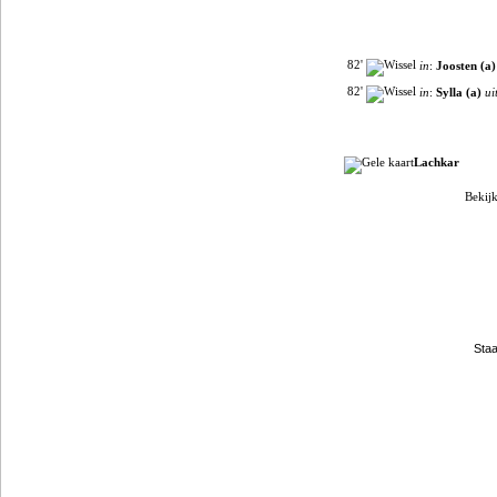
82'
in
:
Joosten (a)
82'
in
:
Sylla (a)
ui
Lachkar
Bekijk
Filmpjes van YouTube
Clubpartners
Staa
Gokje wagen?