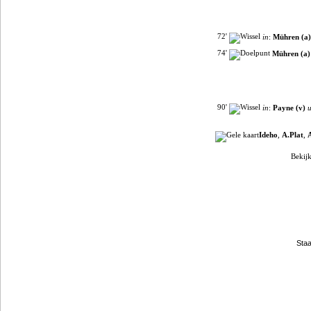
72'
in
:
Mühren (a)
74'
Mühren (a)
90'
in
:
Payne (v)
u
Ideho
,
A.Plat
,
Bekijk
Filmpjes van YouTube
Clubpartners
Staa
Gokje wagen?