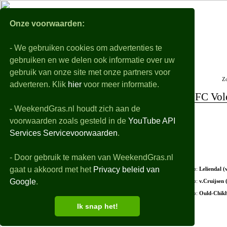
WeekendGra
Onze voorwaarden:
- We gebruiken cookies om advertenties te
Nabeschouwingen
Voorbeschouwingen
gebruiken en we delen ook informatie over uw
Alle eredivisie samenvattingen, uitslagen, details en filmpjes van de gespeelde wedstri
gebruik van onze site met onze partners voor
Z
De playoffs worden niet behandeld
adverteren. Klik
hier
voor meer informatie.
FC Vol
- WeekendGras.nl houdt zich aan de
+ Opstellingen
voorwaarden zoals gesteld in de
YouTube API
+ Debutanten
Services Servicevoorwaarden
.
- Wedstrijdverloop
- Door gebruik te maken van WeekendGras.nl
gaat u akkoord met het
Privacy beleid van
54'
in
:
Leliendal (
Google
.
54'
in
:
v.Cruijsen 
55'
in
:
Ould-Chikh
Ik snap het!