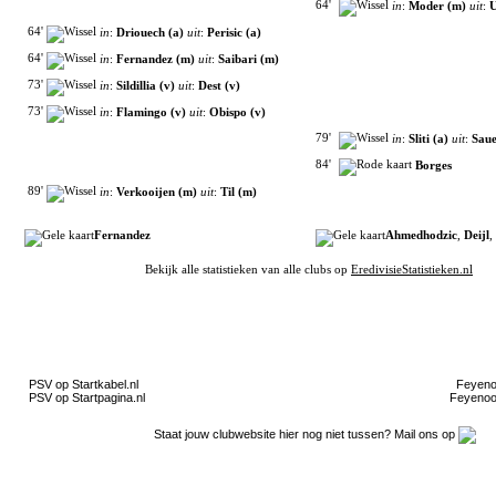
64'
in
:
Moder (m)
uit
:
U
64'
in
:
Driouech (a)
uit
:
Perisic (a)
64'
in
:
Fernandez (m)
uit
:
Saibari (m)
73'
in
:
Sildillia (v)
uit
:
Dest (v)
73'
in
:
Flamingo (v)
uit
:
Obispo (v)
79'
in
:
Sliti (a)
uit
:
Saue
84'
Borges
89'
in
:
Verkooijen (m)
uit
:
Til (m)
Fernandez
Ahmedhodzic
,
Deijl
,
Bekijk alle statistieken van alle clubs op
EredivisieStatistieken.nl
Filmpjes van YouTube
Clubpartners
PSV op Startkabel.nl
Feyenoo
PSV op Startpagina.nl
Feyenoor
Staat jouw clubwebsite hier nog niet tussen? Mail ons op
Gokje wagen?