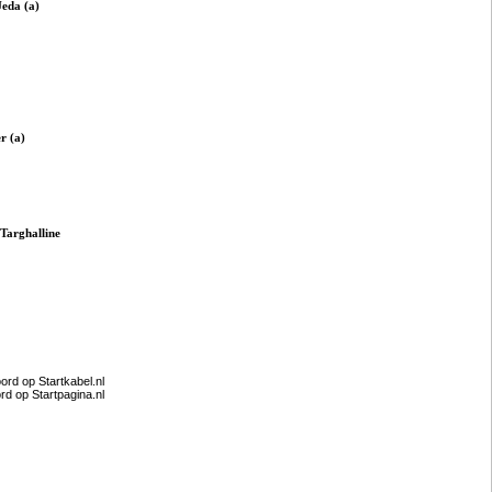
eda (a)
r (a)
Targhalline
rd op Startkabel.nl
d op Startpagina.nl