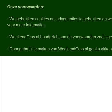
Weeken
Onze voorwaarden:
- We gebruiken cookies om advertenties te gebruiken en we
voor meer informatie.
Nabeschouwingen
Voo
Alle eredivisie samenvattingen, uitslagen, details en f
- WeekendGras.nl houdt zich aan de voorwaarden zoals ge
De playoffs worden niet behandeld
- Door gebruik te maken van WeekendGras.nl gaat u akkoo