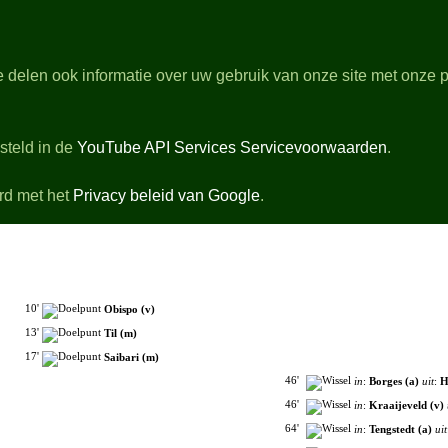
dGras.nl
 delen ook informatie over uw gebruik van onze site met onze p
rbeschouwingen
Stand & Topscorers
ilmpjes van de gespeelde wedstrijden
steld in de
YouTube API Services Servicevoorwaarden
.
Zondag 01 Februari 2026 14:30 - Philips Stadion Eindhoven
Scheidsrechter Lindhout - 35000 Toeschouwers
PSV
3-0
Feyenoo
rd met het
Privacy beleid van Google
.
+ Opstellingen
+ Debutanten
- Wedstrijdverloop
10'
Obispo (v)
13'
Til (m)
17'
Saibari (m)
46'
in
:
Borges (a)
uit
:
H
46'
in
:
Kraaijeveld (v)
64'
in
:
Tengstedt (a)
uit