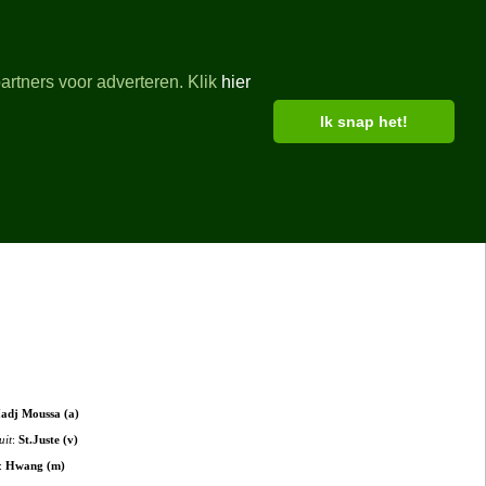
artners voor adverteren. Klik
hier
Ik snap het!
rd
adj Moussa (a)
uit
:
St.Juste (v)
:
Hwang (m)