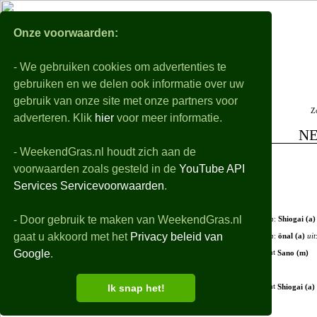
WeekendGra
Onze voorwaarden:
- We gebruiken cookies om advertenties te
Nabeschouwingen
Voorbeschouwingen
gebruiken en we delen ook informatie over uw
Alle eredivisie samenvattingen, uitslagen, details en filmpjes van de gespeelde wedstri
gebruik van onze site met onze partners voor
Z
De playoffs worden niet behandeld
adverteren. Klik
hier
voor meer informatie.
N
- WeekendGras.nl houdt zich aan de
+ Opstellingen
voorwaarden zoals gesteld in de
YouTube API
+ Debutanten
Services Servicevoorwaarden
.
- Wedstrijdverloop
- Door gebruik te maken van WeekendGras.nl
46'
in
:
Shiogai (a)
gaat u akkoord met het
Privacy beleid van
46'
in
:
önal (a)
uit
Google
.
51'
Sano (m)
Ik snap het!
61'
Shiogai (a)