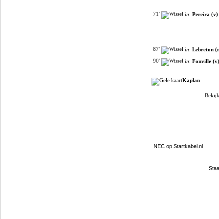
71'
in
:
Pereira (v)
87'
in
:
Lebreton (
90'
in
:
Fonville (v
Kaplan
Bekijk
Filmpjes van YouTube
Clubpartners
NEC op Startkabel.nl
Staa
Gokje wagen?