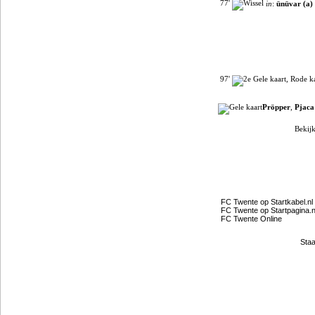
77'
in
:
ünüvar (a)
97'
Pröpper
,
Pjaca
Bekijk
Filmpjes van YouTube
Clubpartners
FC Twente op Startkabel.nl
FC Twente op Startpagina.n
FC Twente Online
Staa
Gokje wagen?