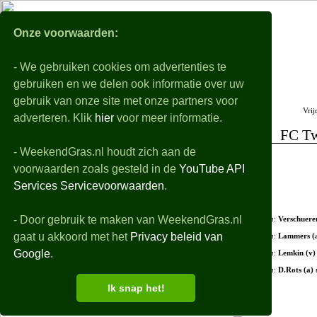
WeekendGra
Onze voorwaarden:
- We gebruiken cookies om advertenties te
Nabeschouwingen
Voorbeschouwingen
gebruiken en we delen ook informatie over uw
Alle eredivisie samenvattingen, uitslagen, details en filmpjes van de gespeelde wedstri
gebruik van onze site met onze partners voor
Vrij
De playoffs worden niet behandeld
adverteren. Klik
hier
voor meer informatie.
FC Tw
- WeekendGras.nl houdt zich aan de
+ Opstellingen
voorwaarden zoals gesteld in de
YouTube API
+ Debutanten
Services Servicevoorwaarden
.
- Wedstrijdverloop
- Door gebruik te maken van WeekendGras.nl
46'
in
:
Verschuere
gaat u akkoord met het
Privacy beleid van
68'
in
:
Lammers (
Google
.
69'
in
:
Lemkin (v)
69'
in
:
D.Rots (a)
Ik snap het!