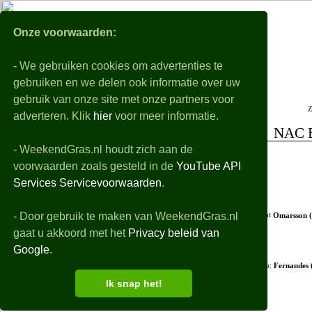
WeekendGra
Onze voorwaarden:
- We gebruiken cookies om advertenties te
Nabeschouwingen
Voorbeschouwingen
gebruiken en we delen ook informatie over uw
Alle eredivisie samenvattingen, uitslagen, details en filmpjes van de gespeelde wedstri
gebruik van onze site met onze partners voor
Z
De playoffs worden niet behandeld
adverteren. Klik
hier
voor meer informatie.
NAC B
- WeekendGras.nl houdt zich aan de
+ Opstellingen
voorwaarden zoals gesteld in de
YouTube API
+ Debutanten
Services Servicevoorwaarden
.
- Wedstrijdverloop
- Door gebruik te maken van WeekendGras.nl
24'
Omarsson (
gaat u akkoord met het
Privacy beleid van
Google
.
64'
in
:
Fernandes 
Ik snap het!