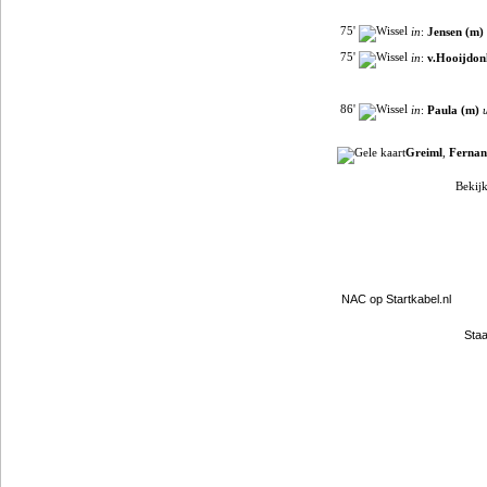
75'
in
:
Jensen (m)
75'
in
:
v.Hooijdon
86'
in
:
Paula (m)
u
Greiml
,
Fernan
Bekijk
Filmpjes van YouTube
Clubpartners
NAC op Startkabel.nl
Staa
Gokje wagen?