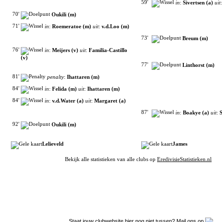
59'
in
:
Sivertsen (a)
uit
70'
Oukili (m)
71'
in
:
Roemeratoe (m)
uit
:
v.d.Loo (m)
73'
Breum (m)
76'
in
:
Meijers (v)
uit
:
Familia-Castillo
(v)
77'
Linthorst (m)
81'
penalty
:
Ihattaren (m)
84'
in
:
Felida (m)
uit
:
Ihattaren (m)
84'
in
:
v.d.Water (a)
uit
:
Margaret (a)
87'
in
:
Boakye (a)
uit
:
92'
Oukili (m)
Lelieveld
James
Bekijk alle statistieken van alle clubs op
EredivisieStatistieken.nl
Filmpjes van YouTube
Clubpartners
Staat jouw clubwebsite hier nog niet tussen? Mail ons op