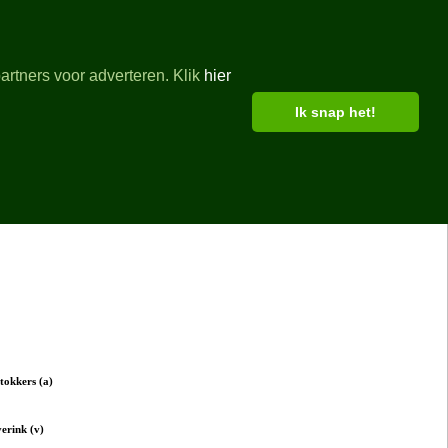
artners voor adverteren. Klik
hier
Ik snap het!
gles
tokkers (a)
erink (v)