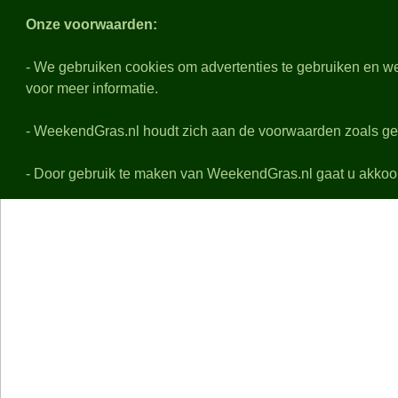
Weeken
Onze voorwaarden:
- We gebruiken cookies om advertenties te gebruiken en we
voor meer informatie.
Nabeschouwingen
Voo
Alle eredivisie samenvattingen, uitslagen, details en f
- WeekendGras.nl houdt zich aan de voorwaarden zoals ge
De playoffs worden niet behandeld
- Door gebruik te maken van WeekendGras.nl gaat u akkoo