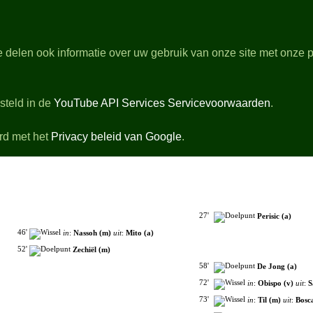
dGras.nl
 delen ook informatie over uw gebruik van onze site met onze p
rbeschouwingen
Stand & Topscorers
ilmpjes van de gespeelde wedstrijden
steld in de
YouTube API Services Servicevoorwaarden
.
Zondag 18 Mei 2025 14:30 - Het Kasteel Rotterdam
Scheidsrechter Gözübüyük - 10599 Toeschouwers
Sparta R'dam
1-3
PSV
rd met het
Privacy beleid van Google
.
+ Opstellingen
+ Debutanten
- Wedstrijdverloop
27'
Perisic (a)
46'
in
:
Nassoh (m)
uit
:
Mito (a)
52'
Zechiël (m)
58'
De Jong (a)
72'
in
:
Obispo (v)
uit
:
S
73'
in
:
Til (m)
uit
:
Bosca