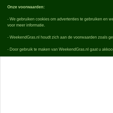
Weeken
Onze voorwaarden:
- We gebruiken cookies om advertenties te gebruiken en we
voor meer informatie.
Nabeschouwingen
Voo
Alle eredivisie samenvattingen, uitslagen, details en f
- WeekendGras.nl houdt zich aan de voorwaarden zoals ge
De playoffs worden niet behandeld
- Door gebruik te maken van WeekendGras.nl gaat u akkoo