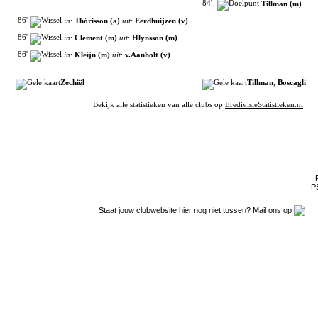
84'
Tillman (m)
86'
in
:
Thórisson (a)
uit
:
Eerdhuijzen (v)
86'
in
:
Clement (m)
uit
:
Hlynsson (m)
86'
in
:
Kleijn (m)
uit
:
v.Aanholt (v)
Zechiël
Tillman
,
Boscagli
Bekijk alle statistieken van alle clubs op
EredivisieStatistieken.nl
Filmpjes van YouTube
Clubpartners
PS
Staat jouw clubwebsite hier nog niet tussen? Mail ons op
Gokje wagen?