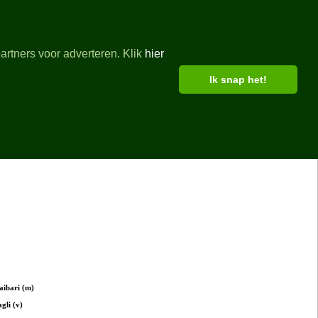
artners voor adverteren. Klik
hier
Ik snap het!
aibari (m)
gli (v)