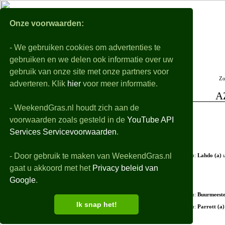
WeekendGra
Onze voorwaarden:
- We gebruiken cookies om advertenties te
Nabeschouwingen
Voorbeschouwingen
gebruiken en we delen ook informatie over uw
Alle eredivisie samenvattingen, uitslagen, details en filmpjes van de gespeelde wedstri
gebruik van onze site met onze partners voor
Zo
De playoffs worden niet behandeld
adverteren. Klik
hier
voor meer informatie.
A
- WeekendGras.nl houdt zich aan de
+ Opstellingen
voorwaarden zoals gesteld in de
YouTube API
+ Debutanten
Services Servicevoorwaarden
.
- Wedstrijdverloop
- Door gebruik te maken van WeekendGras.nl
64'
in
:
Lahdo (a)
u
gaat u akkoord met het
Privacy beleid van
Google
.
74'
in
:
Buurmeeste
Ik snap het!
74'
in
:
Parrott (a)