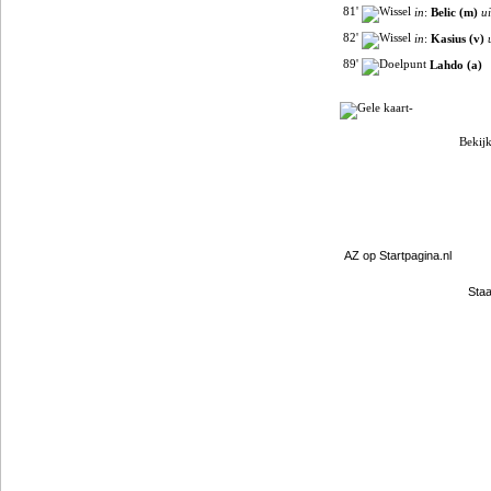
81'
in
:
Belic (m)
ui
82'
in
:
Kasius (v)
89'
Lahdo (a)
-
Bekijk
Filmpjes van YouTube
Clubpartners
AZ op Startpagina.nl
Staa
Gokje wagen?